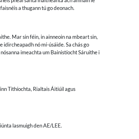
aisnéis phearsanta inaitheanta ach amháin le
e faisnéis a thugann tú go deonach.
the. Mar sin féin, in ainneoin na mbeart sin,
nne idircheapadh nó mí-úsáide. Sa chás go
r nósanna imeachta um Bainistíocht Sáruithe i
n Tithíochta, Rialtais Áitiúil agus
áisiúnta lasmuigh den AE/LEE.