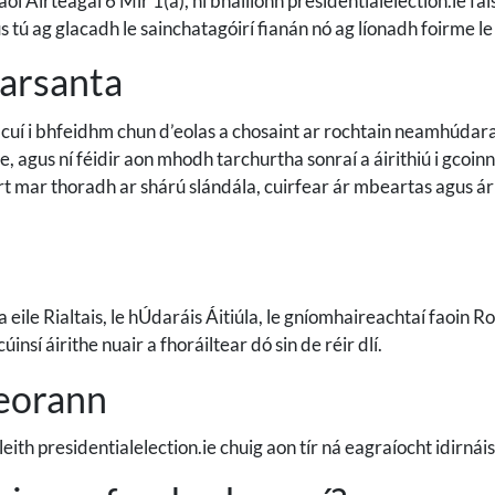
oi Airteagal 6 Mír 1(a), ní bhailíonn presidentialelection.ie f
gus tú ag glacadh le sainchatagóirí fianán nó ag líonadh foirme l
earsanta
cuí i bhfeidhm chun d’eolas a chosaint ar rochtain neamhúdarai
te, agus ní féidir aon mhodh tarchurtha sonraí a áirithiú i gcoi
irt mar thoradh ar shárú slándála, cuirfear ár mbeartas agus á
ile Rialtais, le hÚdaráis Áitiúla, le gníomhaireachtaí faoin Roin
úinsí áirithe nuair a fhoráiltear dó sin de réir dlí.
teorann
 leith presidentialelection.ie chuig aon tír ná eagraíocht idirn