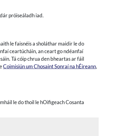
dár próiseáladh iad.
th le faisnéis a sholáthar maidir le do
anfaí ceartúcháin, an ceart go ndéanfaí
asáin. Tá cóip chrua den bheartas ar fáil
le
Coimisiún um Chosaint Sonraí na hÉireann
,
gmháil le do thoil le hOifigeach Cosanta