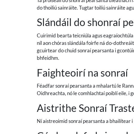
Tá próiseáil do shonraí pearsanta dleathach fa
do thoiliú sainráite. Tugtar toiliú sainráite a
Slándáil do shonraí p
Cuirimid bearta teicniúla agus eagraíochtúla 
níl aon chóras slándála foirfe ná do-dothreái
gcuirtear do chuid sonraí pearsanta i gcontú
bhfeidhm.
Faighteoirí na sonraí
Féadfar sonraí pearsanta a mhalartú le Ranna e
Oidhreachta, nó le comhlachtaí poiblí eile, i gc
Aistrithe Sonraí Tras
Ní aistreoimid sonraí pearsanta a bhailítear i