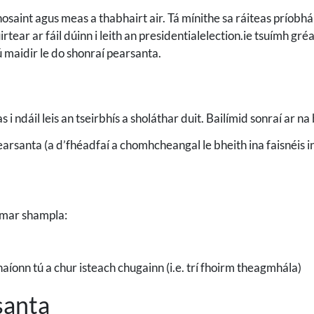
saint agus meas a thabhairt air. Tá mínithe sa ráiteas príobh
rtear ar fáil dúinn i leith an presidentialelection.ie tsuímh gré
 maidir le do shonraí pearsanta.
i ndáil leis an tseirbhís a sholáthar duit. Bailímid sonraí ar na 
 pearsanta (a d’fhéadfaí a chomhcheangal le bheith ina faisnéis
 mar shampla:
naíonn tú a chur isteach chugainn (i.e. trí fhoirm theagmhála)
santa