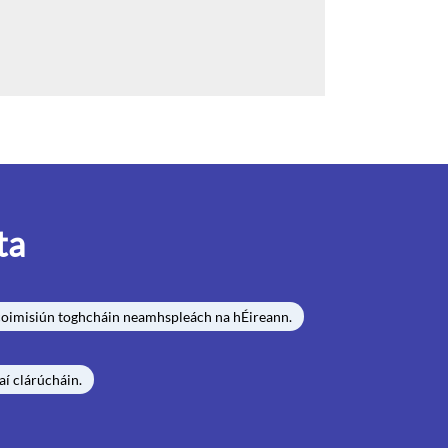
ta
 coimisiún toghcháin neamhspleách na hÉireann.
aí clárúcháin.