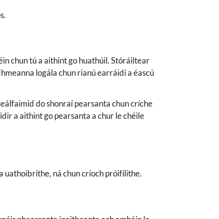
s.
n chun tú a aithint go huathúil. Stóráiltear
idhmeanna logála chun rianú earráidí a éascú
óiseálfaimid do shonraí pearsanta chun críche
dir a aithint go pearsanta a chur le chéile
a uathoibrithe, ná chun críoch próifílithe.