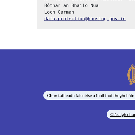
Bóthar an Bhaile Nua
Loch Garman
data.protection@housing.gov.ie
Chun tuilleadh faisnéise a fháil faoi thoghcháin
Cláraigh chu