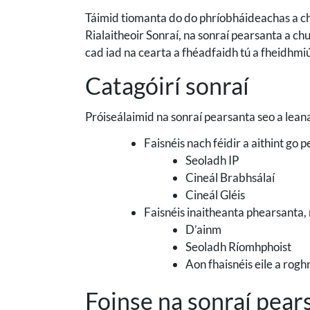
Táimid tiomanta do do phríobháideachas a cho
Rialaitheoir Sonraí, na sonraí pearsanta a chui
cad iad na cearta a fhéadfaidh tú a fheidhmiú
Catagóirí sonraí
Próiseálaimid na sonraí pearsanta seo a leanas 
Faisnéis nach féidir a aithint go
Seoladh IP
Cineál Brabhsálaí
Cineál Gléis
Faisnéis inaitheanta phearsanta,
D’ainm
Seoladh Ríomhphoist
Aon fhaisnéis eile a rogh
Foinse na sonraí pear