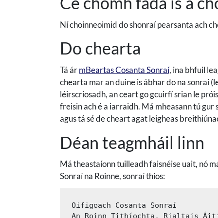
Cé chomh fada is a ch
Ní choinneoimid do shonraí pearsanta ach cho
Do chearta
Tá ár
mBeartas Cosanta Sonraí
, ina bhfuil l
chearta mar an duine is ábhar do na sonraí (l
léirscriosadh, an ceart go gcuirfí srian le pró
freisin ach é a iarraidh. Má mheasann tú gur
agus tá sé de cheart agat leigheas breithiúnac
Déan teagmháil linn
Má theastaíonn tuilleadh faisnéise uait, nó m
Sonraí na Roinne, sonraí thíos:
Oifigeach Cosanta Sonraí
An Roinn Tithíochta, Rialtais Áit