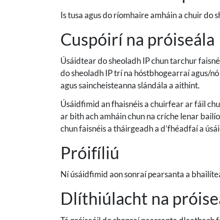
Is tusa agus do ríomhaire amháin a chuir do s
Cuspóirí na próiseála
Úsáidtear do sheoladh IP chun tarchur faisnéis
do sheoladh IP trí na hóstbhogearraí agus/nó 
agus saincheisteanna slándála a aithint.
Úsáidfimid an fhaisnéis a chuirfear ar fáil ch
ar bith ach amháin chun na críche lenar bailío
chun faisnéis a tháirgeadh a d’fhéadfaí a úsái
Próifíliú
Ní úsáidfimid aon sonraí pearsanta a bhailítear
Dlíthiúlacht na próise