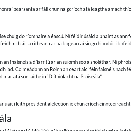
honraí pearsanta ar fáil chun na gcríoch atá leagtha amach thío
e chuig do ríomhaire a éascú. Ní féidir úsáid a bhaint as ann féi
feidhmchláir a ritheann ar na bogearraí sin go hiondúil i bhfe
un an fhaisnéis a d’iarr tú ar an suíomh seo a sholáthar. Ní phr
dh iad. Coimeádann an Roinn an ceart aici féin faisnéis nach féi
d mar atá sonraithe in “Dlíthiúlacht na Próiseála”.
 uait i leith presidentialelection.ie chun críoch cinnteoireacht
ála