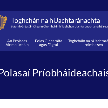
Toghchán na hUachtaránachta
Suíomh Gréasáin Cheann Chomhairimh Toghchán Uachtaránachta na hÉirea
An Próiseas
Eolas Ginearálta
Toghcháin na hUachtar
Ainmniúcháin
agus Fógraí
roimhe seo
Polasaí Príobháideachai