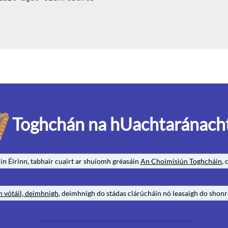
Toghchán na hUachtaránach
 in Éirinn, tabhair cuairt ar shuíomh gréasáin
An Choimisiún Toghcháin
,
n vótáil, deimhnigh
, deimhnigh do stádas clárúcháin nó leasaigh do shonr