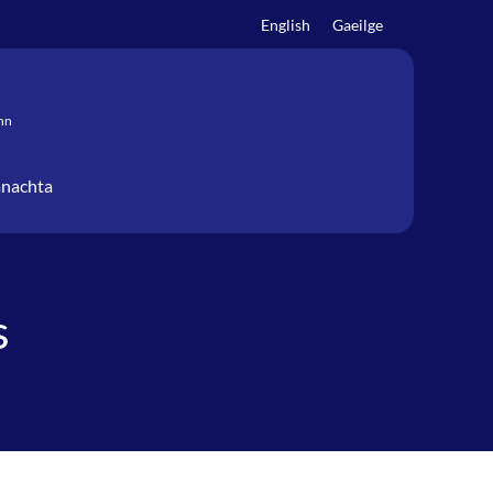
English
Gaeilge
nn
ánachta
s