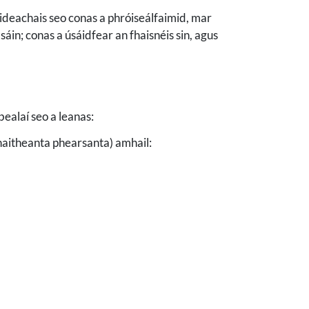
áideachais seo conas a phróiseálfaimid, mar
asáin; conas a úsáidfear an fhaisnéis sin, agus
bealaí seo a leanas:
 inaitheanta phearsanta) amhail: