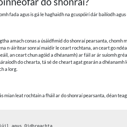
oinneofar do shonraí?
mh fada agus is gá le haghaidh na gcuspóirí dár bailíodh agus 
eagtha amach conas a úsáidfimid do shonraí pearsanta, chomh mai
ena n-áirítear sonraí maidir le ceart rochtana, an ceart go ndé
iseáil, an ceart chun agóid a dhéanamh) ar fáil ar ár suíomh gré
 sáraíodh do chearta, tá sé de cheart agat gearán a dhéanamh 
h a lorg.
ás mian leat rochtain a fháil ar do shonraí pearsanta, déan tea
iúil agus Oidhreachta