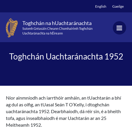
Skip
English
Gaeilge
to
content
Toghchán na hUachtaránachta
Suíomh Gréasáin Cheann Chomhairimh Toghchán
Uachtaránachta na hÉireann
Toghchán Uachtaránachta 1952
Níor ainmníodh ach iarrthóir amháin, an tUachtarán a bhí
ag dul as oifig, an tUasal Seán T O’Kelly, i dtoghchán
uachtaránachta 1952. Dearbhaíodh, dá réir sin, é a bheith
tofa, agus insealbhaíodh é mar Uachtarán ar an 25
Meitheamh 1952.