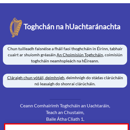
Toghchán na hUachtaránachta
Chun tuilleadh faisnéise a fháil faoi thoghcháin in Éirinn, tabhair
cuairt ar shuíomh gréasáin
An Choimisiún Toghcháin
, coimisiún
toghcháin neamhspleách na hÉireann.
Cláraigh chun vótáil, deimhnigh
, deimhnigh do stádas clárúcháin
nó leasaigh do shonraí clárúcháin.
Ceann Comhairimh Toghcháin an Uachtaráin,
Teach an Chustaim,
Baile Átha Cliath 1,
D01 W6X0,